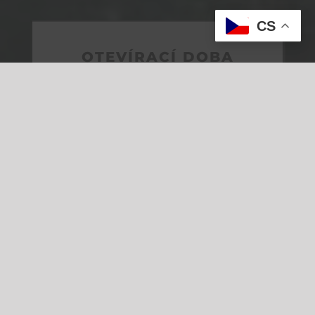
CS
OTEVÍRACÍ DOBA
SRPEN
9:00 –
16:45
hod.
(pondělí
zavírací den)
VÍCE INFORMACÍ