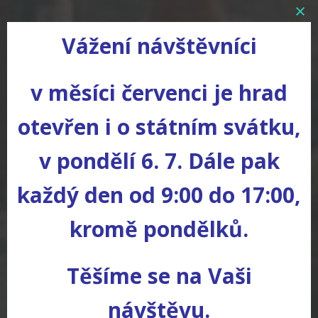
Vážení návštěvníci
v měsíci červenci je hrad
otevřen i o státním svátku,
v pondělí 6. 7. Dále pak
každý den od 9:00 do 17:00,
kromě pondělků.
Těšíme se na Vaši
HRAD KOKOŘÍN
návštěvu.
HISTORICKÝ HRAD OBKLOPEN PŘÍRODOU